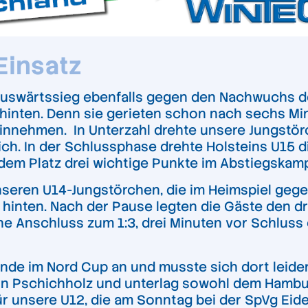
Einsatz
Auswärtssieg ebenfalls gegen den Nachwuchs d
 hinten. Denn sie gerieten schon nach sechs M
hinnehmen. In Unterzahl drehte unsere Jungstör
h. In der Schlussphase drehte Holsteins U15 di
em Platz drei wichtige Punkte im Abstiegskamp
nseren U14-Jungstörchen, die im Heimspiel gegen
hinten. Nach der Pause legten die Gäste den dr
e Anschluss zum 1:3, drei Minuten vor Schluss
e im Nord Cup an und musste sich dort leider 
örn Pschichholz und unterlag sowohl dem Hamb
ür unsere U12, die am Sonntag bei der SpVg Eide