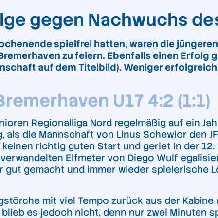
folge gegen Nachwuchs de
henende spielfrei hatten, waren die jüngeren 
 Bremerhaven zu feiern. Ebenfalls einen Erfol
schaft auf dem Titelbild). Weniger erfolgreich
 Bremerhaven U17 4:2 (1:1)
nioren Regionalliga Nord regelmäßig auf ein Jah
 als die Mannschaft von Linus Schewior den 
keinen richtig guten Start und geriet in der 12.
 verwandelten Elfmeter von Diego Wulf egalisie
 gut gemacht und immer wieder spielerische L
törche mit viel Tempo zurück aus der Kabine u
ei blieb es jedoch nicht, denn nur zwei Minuten 