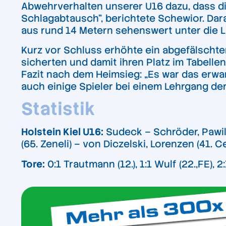
Abwehrverhalten unserer U16 dazu, dass di
Schlagabtausch“, berichtete Schewior. Dara
aus rund 14 Metern sehenswert unter die La
Kurz vor Schluss erhöhte ein abgefälschte
sicherten und damit ihren Platz im Tabell
Fazit nach dem Heimsieg: „Es war das erwar
auch einige Spieler bei einem Lehrgang d
Statistik
Holstein Kiel U16:
Sudeck – Schröder, Pawils
(65. Zeneli) – von Diczelski, Lorenzen (41. C
Tore:
0:1 Trautmann (12.), 1:1 Wulf (22.,FE), 2:1