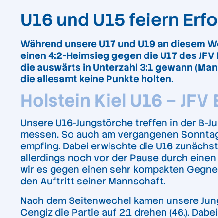
U16 und U15 feiern Er
Während unsere U17 und U19 an diesem Woc
einen 4:2-Heimsieg gegen die U17 des JFV
die auswärts in Unterzahl 3:1 gewann (Mann
die allesamt keine Punkte holten
.
Holstein Kiel U16 – JFV
Unsere U16-Jungstörche treffen in der B-Ju
messen. So auch am vergangenen Sonntag,
empfing. Dabei erwischte die U16 zunächst 
allerdings noch vor der Pause durch einen
wir es gegen einen sehr kompakten Gegner
den Auftritt seiner Mannschaft.
Nach dem Seitenwechel kamen unsere Jungs
Cengiz die Partie auf 2:1 drehen (46.). Dab