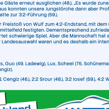
e Gäste erneut ausglichen (48.). „Es wurde zu
us konnten unsere Jungstörche dann aber Profit
tte zur 3:2-Führung (59.).
r Freistoß von Wulf zum 4:2-Endstand, mit dem 
enmittelfeld festigten. Dementsprechend zufried
tet schwierige Spiel. Aber die Mannschaft hat 
er Landesauswahl waren und es deshalb ein int
, Guo (49. Ladewig), Lux, Scheel (75. Schünemann
engiz).
 Cengiz (46.), 2:2 Srour (48.), 3:2 Iosef (59.), 4:2 W