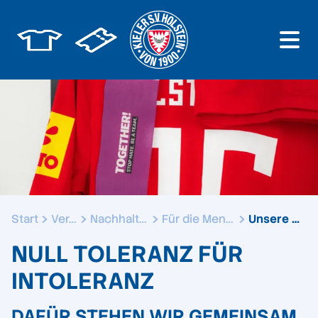
Start
Verein
Nachhaltigkeit
Für die Menschen
Unsere Werte
NULL TOLERANZ FÜR
INTOLERANZ
DAFÜR STEHEN WIR GEMEINSAM