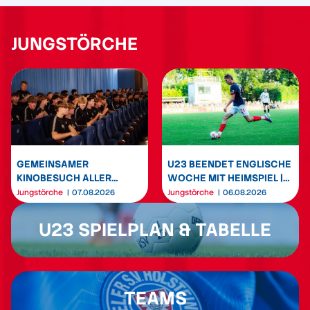
JUNGSTÖRCHE
GEMEINSAMER
U23 BEENDET ENGLISCHE
KINOBESUCH ALLER
WOCHE MIT HEIMSPIEL |
NACHWUCHSTEAMS DER
U19 & U17 STARTEN IN
Jungstörche
07.08.2026
Jungstörche
06.08.2026
KSV HOLSTEIN
DEN LIGABETRIEB
U23 SPIELPLAN & TABELLE
TEAMS