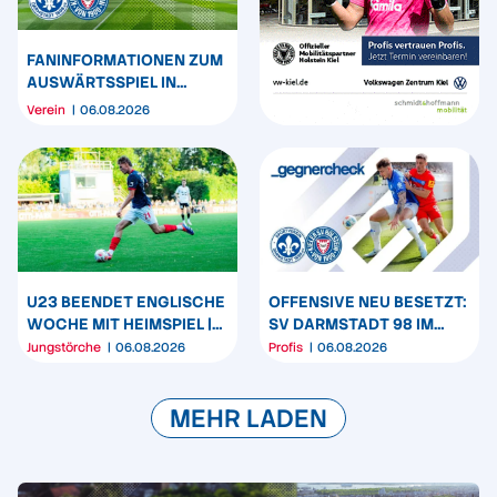
FANINFORMATIONEN ZUM
AUSWÄRTSSPIEL IN
DARMSTADT
Verein
06.08.2026
U23 BEENDET ENGLISCHE
OFFENSIVE NEU BESETZT:
WOCHE MIT HEIMSPIEL |
SV DARMSTADT 98 IM
U19 & U17 STARTEN IN
GEGNERCHECK
Jungstörche
06.08.2026
Profis
06.08.2026
DEN LIGABETRIEB
MEHR LADEN