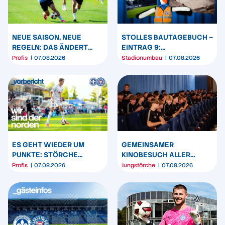
NEUE SAISON, NEUE
STOLLES BAUTAGEBUCH –
REGELN: DAS ÄNDERT
EINTRAG 9:
SICH ZUM START DER 2.
TIEFENSONDIERUNG UND
Profis
07.08.2026
Stadionumbau
07.08.2026
BUNDESLIGA
ERDARBEITEN
ES GEHT WIEDER UM
GEMEINSAMER
PUNKTE: STÖRCHE
KINOBESUCH ALLER
STARTEN IN DARMSTADT
NACHWUCHSTEAMS DER
Profis
07.08.2026
Jungstörche
07.08.2026
IN DIE NEUE SAISON
KSV HOLSTEIN