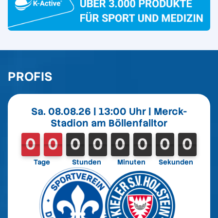
PROFIS
Sa. 08.08.26 | 13:00 Uhr | Merck-
Stadion am Böllenfalltor
0
0
0
0
0
0
0
0
0
0
0
0
0
0
0
0
0
0
Tage
Stunden
Minuten
Sekunden