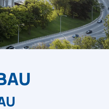
BAU
AU