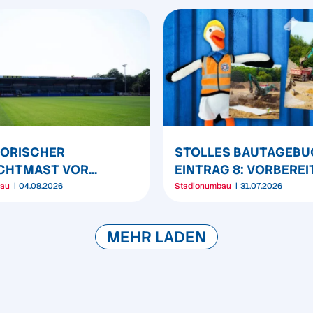
SORISCHER
STOLLES BAUTAGEBU
ICHTMAST VOR
EINTRAG 8: VORBERE
RIBÜNE WIRD
DER TIEFENSONDIER
bau
04.08.2026
Stadionumbau
31.07.2026
TIONIERT
MEHR LADEN