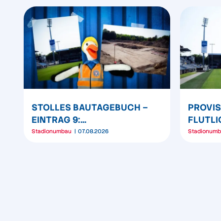
STOLLES BAUTAGEBUCH –
PROVI
EINTRAG 9:
FLUTL
TIEFENSONDIERUNG UND
WESTT
Stadionumbau
07.08.2026
Stadionum
ERDARBEITEN
UMPOSI