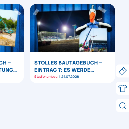
CH –
STOLLES BAUTAGEBUCH –
ITUNG
EINTRAG 7: ES WERDE
UNG
(WIEDER) LICHT
Stadionumbau
24.07.2026