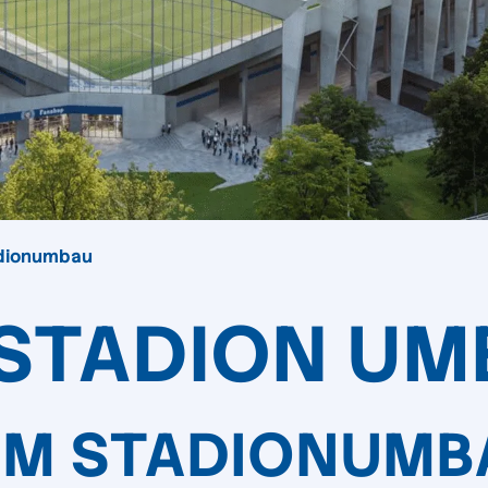
dionumbau
STADION UM
UM STADIONUMB