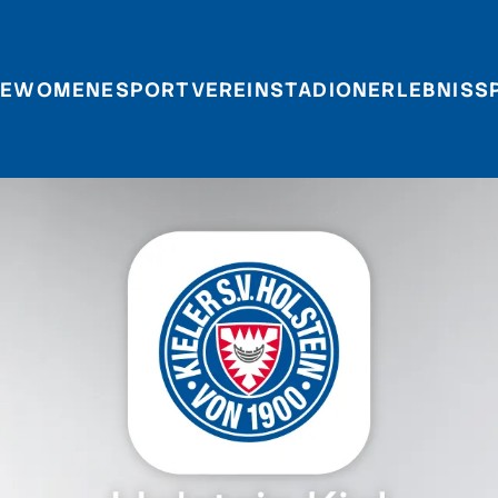
E
WOMEN
ESPORT
VEREIN
STADIONERLEBNIS
S