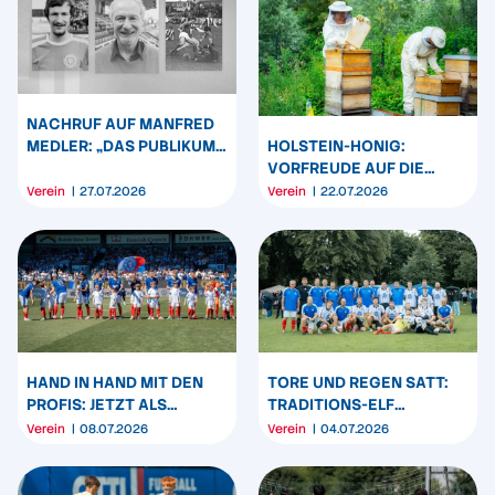
NACHRUF AUF MANFRED
MEDLER: „DAS PUBLIKUM
HOLSTEIN-HONIG:
STAND KOPF!“
VORFREUDE AUF DIE
NEUE ERNTE
Verein
27.07.2026
Verein
22.07.2026
HAND IN HAND MIT DEN
TORE UND REGEN SATT:
PROFIS: JETZT ALS
TRADITIONS-ELF
EINLAUFKIND BEWERBEN
GEWINNT GEGEN BLOCK
Verein
08.07.2026
Verein
04.07.2026
501 ALLSTARS