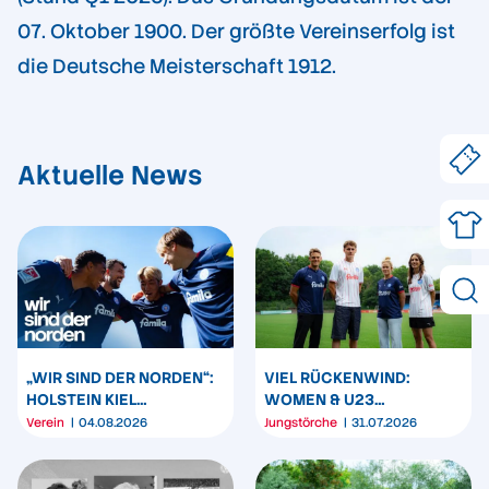
07. Oktober 1900. Der größte Vereinserfolg ist
die Deutsche Meisterschaft 1912.
Aktuelle News
„WIR SIND DER NORDEN“:
VIEL RÜCKENWIND:
HOLSTEIN KIEL
WOMEN & U23
ERWEITERT SEIN
PRÄSENTIEREN
Verein
04.08.2026
Jungstörche
31.07.2026
MARKENBILD
TRIKOTPARTNER