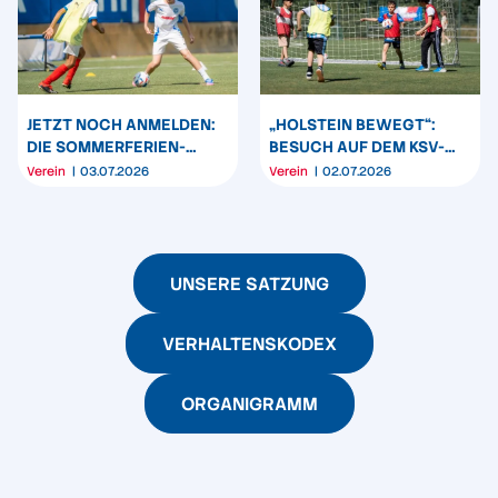
„HOLSTEIN BEWEGT“:
JETZT NOCH ANMELDEN:
BESUCH AUF DEM KSV-
DIE SOMMERFERIEN-
TRAININGSGELÄNDE
CAMPS DER HOLSTEIN
Verein
03.07.2026
Verein
02.07.2026
FUSSBALLSCHULE S
TARTEN
UNSERE SATZUNG
VERHALTENSKODEX
ORGANIGRAMM