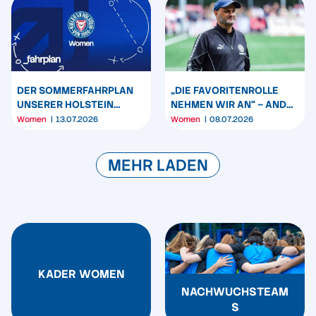
DER SOMMERFAHRPLAN
„DIE FAVORITENROLLE
UNSERER HOLSTEIN
NEHMEN WIR AN“ – ANDRÉ
WOMEN
JESCHKEIT IM INTERVIEW
Women
13.07.2026
Women
08.07.2026
MEHR LADEN
KADER WOMEN
NACHWUCHSTEAM
S