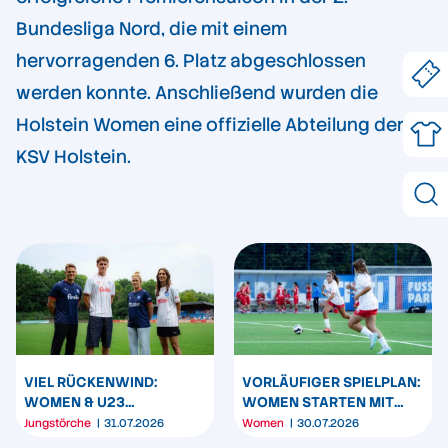
Bundesliga Nord, die mit einem
hervorragenden 6. Platz abgeschlossen
werden konnte. Anschließend wurden die
Holstein Women eine offizielle Abteilung der
KSV Holstein.
VIEL RÜCKENWIND:
VORLÄUFIGER SPIELPLAN:
WOMEN & U23
WOMEN STARTEN MIT
PRÄSENTIEREN
ZWEI HEIMSPIELEN
Jungstörche
31.07.2026
Women
30.07.2026
TRIKOTPARTNER