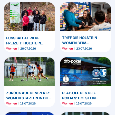
TRIFF DIE HOLSTEIN
FUSSBALL-FERIEN-F
WOMEN BEIM
REIZEIT: HOLSTEIN W
FUSSBALLCAMP FÜR M
OMEN ZU GAST IN M
Women
28.07.2026
Women
23.07.2026
ÄDCHEN
ALENTE
ZURÜCK AUF DEM PLATZ:
PLAY-OFF DES DFB-
WOMEN STARTEN IN DIE
POKALS: HOLSTEIN
SOMMERVORBEREITUNG
WOMEN SPIELEN IM CITTI
Women
18.07.2026
Women
15.07.2026
FUSSBALL PARK