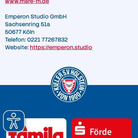
www.mare-m.de
Emperon Studio GmbH
Sachsenring 51a
50677 Köln
Telefon: 0221 77267832
Website:
https://emperon.studio