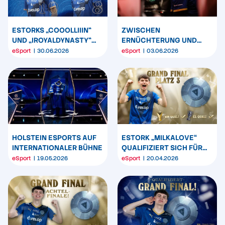
ESTORKS „COOOLLIIIN“
ZWISCHEN
UND „IROYALDYNASTY“
ERNÜCHTERUNG UND
VERLASSEN DIE KSV
SENSATION: DIE
eSport
30.06.2026
eSport
03.06.2026
ESTORKS-SAISON
2025/26
HOLSTEIN ESPORTS AUF
ESTORK „MILKALOVE“
INTERNATIONALER BÜHNE
QUALIFIZIERT SICH FÜR
WELTMEISTERSCHAFT!
eSport
19.05.2026
eSport
20.04.2026