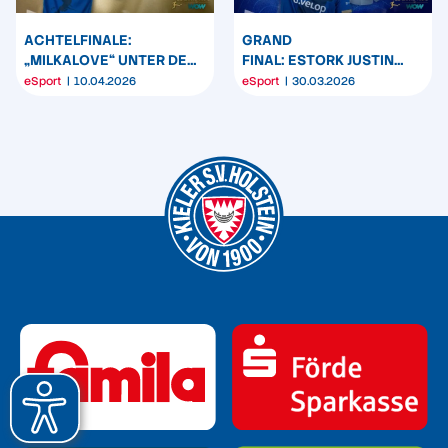
ACHTELFINALE:
GRAND
„MILKALOVE“ UNTER DEN
FINAL: ESTORK JUSTIN
BESTEN ESPORTLERN
„MILKALOVE“ SPRINGER
eSport
10.04.2026
eSport
30.03.2026
DEUTSCHLANDS
IST DABEI!