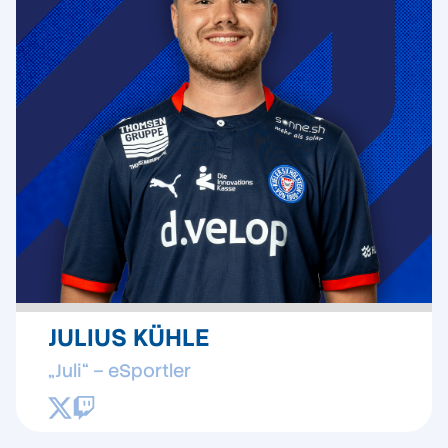
JULIUS KÜHLE
„Juli“ – eSportler