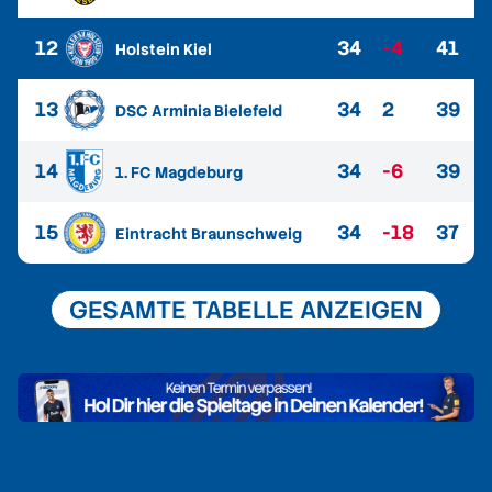
12
34
-4
41
Holstein Kiel
13
34
2
39
DSC Arminia Bielefeld
14
34
-6
39
1. FC Magdeburg
15
34
-18
37
Eintracht Braunschweig
GESAMTE TABELLE ANZEIGEN