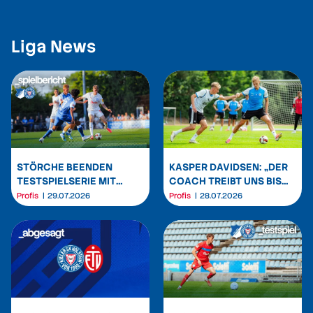
Liga News
STÖRCHE BEENDEN
KASPER DAVIDSEN: „DER
TESTSPIELSERIE MIT
COACH TREIBT UNS BIS
NIEDERLAGE GEGEN TSG
AN UNSERE GRENZEN“
Profis
29.07.2026
Profis
28.07.2026
HOFFENHEIM