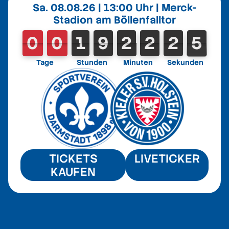
Sa. 08.08.26 | 13:00 Uhr | Merck-
Stadion am Böllenfalltor
0
0
1
9
2
2
2
5
0
0
1
9
2
2
2
4
0
0
0
0
3
6
4
5
Tage
Stunden
Minuten
Sekunden
TICKETS
LIVETICKER
KAUFEN