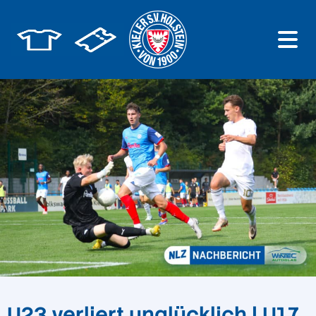
U23 verliert unglücklich | U17