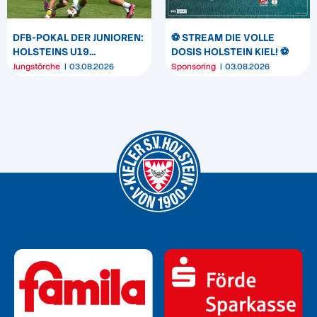
DFB-POKAL DER JUNIOREN:
⚽️ STREAM DIE VOLLE
HOLSTEINS U19
DOSIS HOLSTEIN KIEL! ⚽️
TRIUMPHIERT IN
Jungstörche
03.08.2026
Sponsoring
03.08.2026
DORTMUND