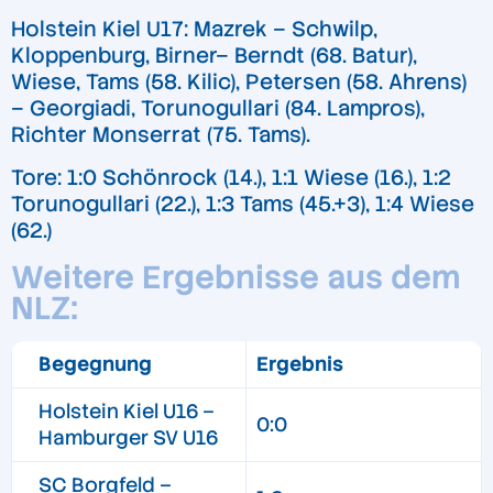
Holstein Kiel U17: Mazrek – Schwilp,
Kloppenburg, Birner– Berndt (68. Batur),
Wiese, Tams (58. Kilic), Petersen (58. Ahrens)
– Georgiadi, Torunogullari (84. Lampros),
Richter Monserrat (75. Tams).
Tore: 1:0 Schönrock (14.), 1:1 Wiese (16.), 1:2
Torunogullari (22.), 1:3 Tams (45.+3), 1:4 Wiese
(62.)
Weitere Ergebnisse aus dem
NLZ:
Begegnung
Ergebnis
Holstein Kiel U16 –
0:0
Hamburger SV U16
SC Borgfeld –