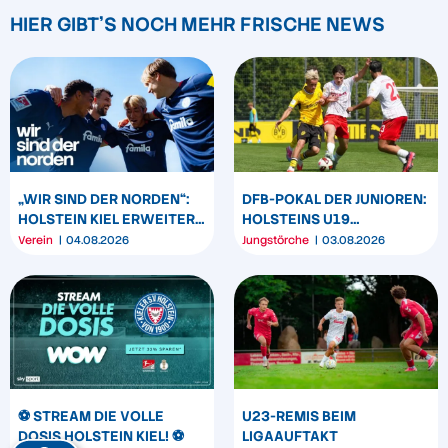
HIER GIBT'S NOCH MEHR FRISCHE NEWS
„WIR SIND DER NORDEN“:
DFB-POKAL DER JUNIOREN:
HOLSTEIN KIEL ERWEITERT
HOLSTEINS U19
SEIN MARKENBILD
TRIUMPHIERT IN
Verein
04.08.2026
Jungstörche
03.08.2026
DORTMUND
⚽️ STREAM DIE VOLLE
U23-REMIS BEIM
DOSIS HOLSTEIN KIEL! ⚽️
LIGAAUFTAKT