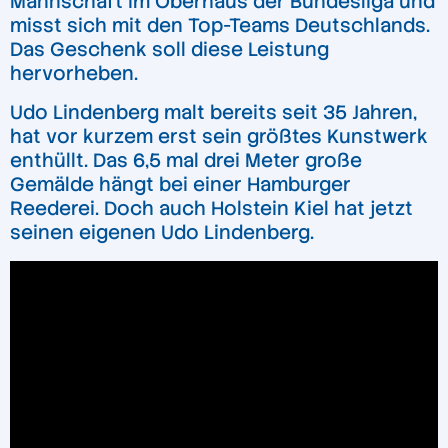
Mannschaft im Oberhaus der Bundesliga und
misst sich mit den Top-Teams Deutschlands.
Das Geschenk soll diese Leistung
hervorheben.
Udo Lindenberg malt bereits seit 35 Jahren,
hat vor kurzem erst sein größtes Kunstwerk
enthüllt. Das 6,5 mal drei Meter große
Gemälde hängt bei einer Hamburger
Reederei. Doch auch Holstein Kiel hat jetzt
seinen eigenen Udo Lindenberg.