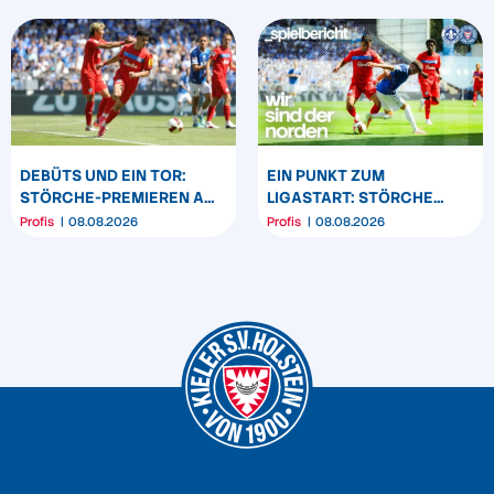
DEBÜTS UND EIN TOR:
EIN PUNKT ZUM
STÖRCHE-PREMIEREN AM
LIGASTART: STÖRCHE
„BÖLLE“
SPIELEN REMIS IN
Profis
08.08.2026
Profis
08.08.2026
DARMSTADT