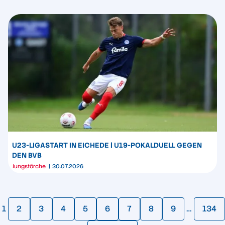
U23-LIGASTART IN EICHEDE | U19-POKALDUELL GEGEN
DEN BVB
Jungstörche
30.07.2026
1
2
3
4
5
6
7
8
9
…
134