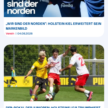
„WIR SIND DER NORDEN“: HOLSTEIN KIEL ERWEITERT SEIN
MARKENBILD
Verein
04.08.2026
DFB-POKAL DER JUNIOREN: HOLSTEINS U19 TRIUMPHIERT