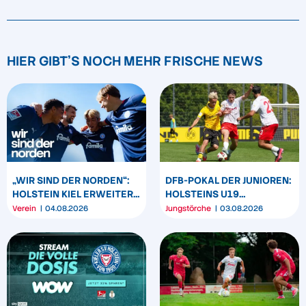
HIER GIBT'S NOCH MEHR FRISCHE NEWS
„WIR SIND DER NORDEN“:
DFB-POKAL DER JUNIOREN:
HOLSTEIN KIEL ERWEITERT
HOLSTEINS U19
SEIN MARKENBILD
TRIUMPHIERT IN
Verein
04.08.2026
Jungstörche
03.08.2026
DORTMUND