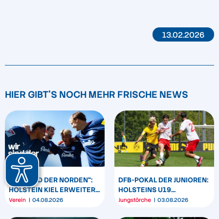
13.02.2026
HIER GIBT'S NOCH MEHR FRISCHE NEWS
„WIR SIND DER NORDEN“:
DFB-POKAL DER JUNIOREN:
HOLSTEIN KIEL ERWEITERT
HOLSTEINS U19
SEIN MARKENBILD
TRIUMPHIERT IN
Verein
04.08.2026
Jungstörche
03.08.2026
DORTMUND