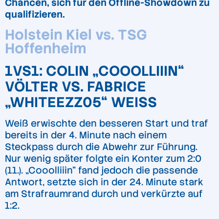
Chancen, sich für den Offline-Showdown zu
qualifizieren.
Holstein Kiel vs. TSG
Hoffenheim
1VS1: COLIN „COOOLLIIIN“
VÖLTER VS. FABRICE
„WHITEEZZ05“ WEISS
Weiß erwischte den besseren Start und traf
bereits in der 4. Minute nach einem
Steckpass durch die Abwehr zur Führung.
Nur wenig später folgte ein Konter zum 2:0
(11.). „Cooolliiin“ fand jedoch die passende
Antwort, setzte sich in der 24. Minute stark
am Strafraumrand durch und verkürzte auf
1:2.