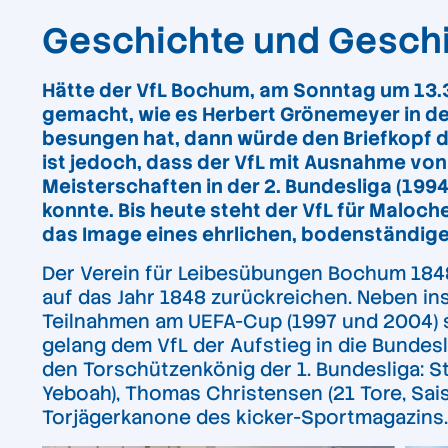
Geschichte und Geschi
Hätte der VfL Bochum, am Sonntag um 13.3
gemacht, wie es Herbert Grönemeyer in d
besungen hat, dann würde den Briefkopf de
ist jedoch, dass der VfL mit Ausnahme von 
Meisterschaften in der 2. Bundesliga (199
konnte. Bis heute steht der VfL für Maloche
das Image eines ehrlichen, bodenständig
Der Verein für Leibesübungen Bochum 1848 
auf das Jahr 1848 zurückreichen. Neben ins
Teilnahmen am UEFA-Cup (1997 und 2004) s
gelang dem VfL der Aufstieg in die Bundesl
den Torschützenkönig der 1. Bundesliga: S
Yeboah), Thomas Christensen (21 Tore, Sai
Torjägerkanone des kicker-Sportmagazins.