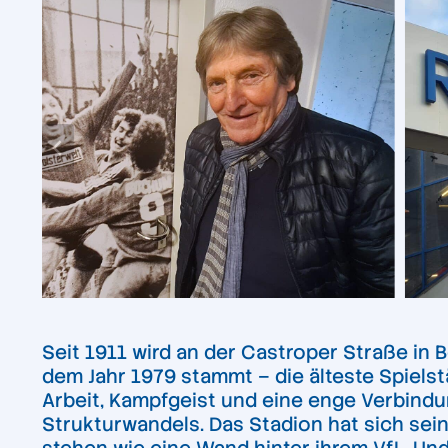
Seit 1911 wird an der Castroper Straße in
dem Jahr 1979 stammt – die älteste Spielst
Arbeit, Kampfgeist und eine enge Verbindun
Strukturwandels. Das Stadion hat sich sei