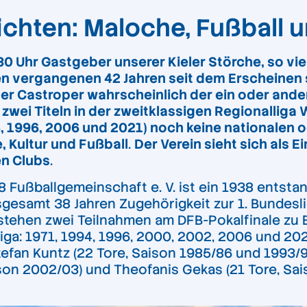
chten: Maloche, Fußball 
0 Uhr Gastgeber unserer Kieler Störche, so v
en vergangenen 42 Jahren seit dem Erscheinen 
r Castroper wahrscheinlich der ein oder andere
zwei Titeln in der zweitklassigen Regionalliga 
4, 1996, 2006 und 2021) noch keine nationalen o
, Kultur und Fußball
.
Der Verein sieht sich als E
en Clubs
.
Fußballgemeinschaft e. V. ist ein 1938 entsta
gesamt 38 Jahren Zugehörigkeit zur 1. Bundeslig
tehen zwei Teilnahmen am DFB-Pokalfinale zu B
iga: 1971, 1994, 1996, 2000, 2002, 2006 und 202
tefan Kuntz (22 Tore, Saison 1985/86 und 1993/
son 2002/03) und Theofanis Gekas (21 Tore, Sai