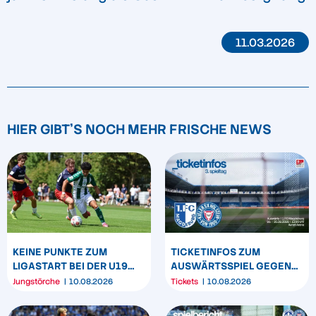
11.03.2026
HIER GIBT'S NOCH MEHR FRISCHE NEWS
KEINE PUNKTE ZUM
TICKETINFOS ZUM
LIGASTART BEI DER U19
AUSWÄRTSSPIEL GEGEN
UND U17
DEN 1. FC MAGDEBURG
Jungstörche
10.08.2026
Tickets
10.08.2026