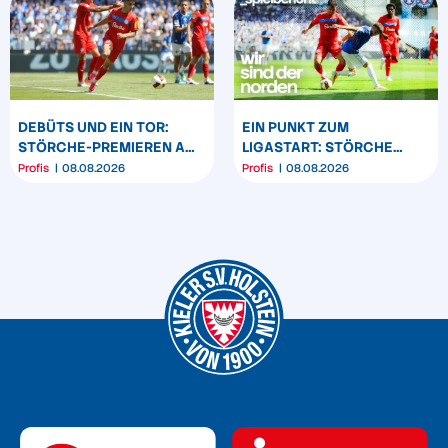
DEBÜTS UND EIN TOR:
EIN PUNKT ZUM
STÖRCHE-PREMIEREN AM
LIGASTART: STÖRCHE
„BÖLLE“
SPIELEN REMIS IN
Profis
08.08.2026
Profis
08.08.2026
DARMSTADT