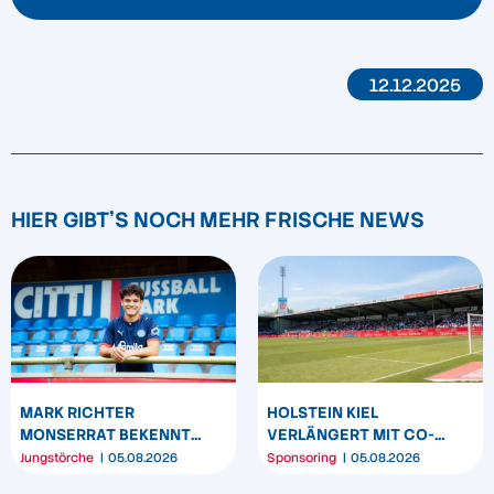
12.12.2025
HIER GIBT'S NOCH MEHR FRISCHE NEWS
MARK RICHTER
HOLSTEIN KIEL
MONSERRAT BEKENNT
VERLÄNGERT MIT CO-
SICH LANGFRISTIG ZUR
SPONSOR SPREHE
Jungstörche
05.08.2026
Sponsoring
05.08.2026
KSV HOLSTEIN
FEINKOST