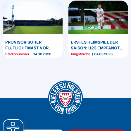
PROVISORISCHER
ERSTES HEIMSPIEL DER
FLUTLICHTMAST VOR
SAISON: U23 EMPFÄNGT
WESTTRIBÜNE WIRD
HEIDER SV
Stadionumbau
04.08.2026
Jungstörche
04.08.2026
UMPOSITIONIERT