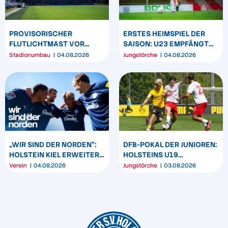
PROVISORISCHER
ERSTES HEIMSPIEL DER
FLUTLICHTMAST VOR
SAISON: U23 EMPFÄNGT
WESTTRIBÜNE WIRD
HEIDER SV
Stadionumbau
04.08.2026
Jungstörche
04.08.2026
UMPOSITIONIERT
„WIR SIND DER NORDEN“:
DFB-POKAL DER JUNIOREN:
HOLSTEIN KIEL ERWEITERT
HOLSTEINS U19
SEIN MARKENBILD
TRIUMPHIERT IN
Verein
04.08.2026
Jungstörche
03.08.2026
DORTMUND