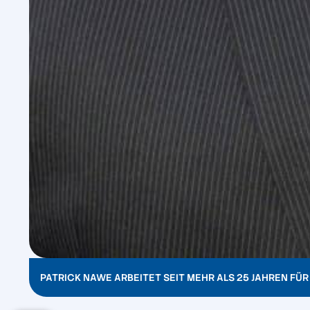
PATRICK NAWE ARBEITET SEIT MEHR ALS 25 JAHREN FÜR 