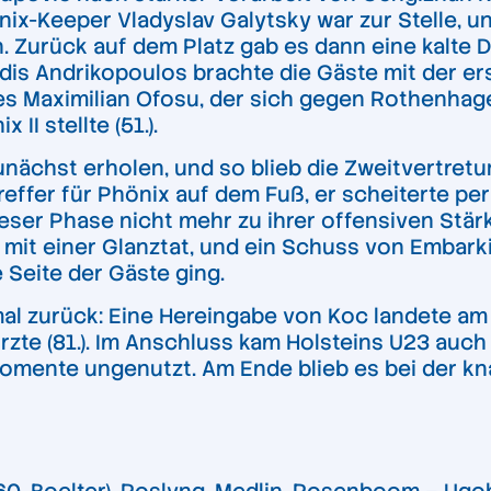
ix-Keeper Vladyslav Galytsky war zur Stelle, un
. Zurück auf dem Platz gab es dann eine kalte 
idis Andrikopoulos brachte die Gäste mit der er
r es Maximilian Ofosu, der sich gegen Rothenhag
II stellte (51.).
ächst erholen, und so blieb die Zweitvertretu
reffer für Phönix auf dem Fuß, er scheiterte pe
dieser Phase nicht mehr zu ihrer offensiven Stä
mit einer Glanztat, und ein Schuss von Embarki
Seite der Gäste ging.
l zurück: Eine Hereingabe von Koc landete am
rzte (81.). Im Anschluss kam Holsteins U23 auc
e Momente ungenutzt. Am Ende blieb es bei der k