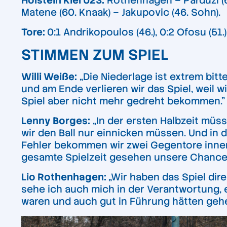
Holstein Kiel U23:
Rothenhagen – Parduzi (60
Matene (60. Knaak) – Jakupovic (46. Sohn).
Tore:
0:1 Andrikopoulos (46.), 0:2 Ofosu (51.)
STIMMEN ZUM SPIEL
Willi Weiße:
„Die Niederlage ist extrem bit
und am Ende verlieren wir das Spiel, weil 
Spiel aber nicht mehr gedreht bekommen.”
Lenny Borges:
„In der ersten Halbzeit müss
wir den Ball nur einnicken müssen. Und in
Fehler bekommen wir zwei Gegentore inne
gesamte Spielzeit gesehen unsere Chancen
Lio Rothenhagen:
„Wir haben das Spiel dir
sehe ich auch mich in der Verantwortung, e
waren und auch gut in Führung hätten gehe