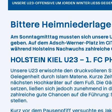
UNSERE U23-OFFENSIVE UM JORDEN WINTER LIESS GEGEN P
Bittere Heimniederlage
Am Sonntagmitttag mussten sich unsere U2
geben. Auf dem Adsch-Werner-Platz im CI
während Holsteins Nachwuchs zahlreiche C
HOLSTEIN KIEL U23 – 1. FC PH
Unsere U23 erwischte den druckvolleren Sta
Gelegenheit durch Islam Matene. Kurze Ze
nächsten Hochkaräter auf dem Fuß. Die Gä
setzen, ließen sich jedoch zunehmend in d
zahlreiche gute Chancen auf die Führung: 
stellen.
Kurz vor dem Pausenpfiff versuchte es Jak