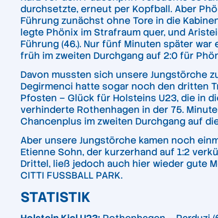
durchsetzte, erneut per Kopfball. Aber Phön
Führung zunächst ohne Tore in die Kabinen
legte Phönix im Strafraum quer, und Ariste
Führung (46.). Nur fünf Minuten später wa
früh im zweiten Durchgang auf 2:0 für Phönix 
Davon mussten sich unsere Jungstörche zun
Degirmenci hatte sogar noch den dritten T
Pfosten – Glück für Holsteins U23, die in 
verhinderte Rothenhagen in der 75. Minute 
Chancenplus im zweiten Durchgang auf die 
Aber unsere Jungstörche kamen noch einma
Etienne Sohn, der kurzerhand auf 1:2 verkü
Drittel, ließ jedoch auch hier wieder gut
CITTI FUSSBALL PARK.
STATISTIK