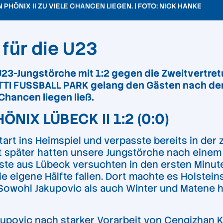
HÖNIX II ZU VIELE CHANCEN LIEGEN. | FOTO: NICK HANKE
 für die U23
3-Jungstörche mit 1:2 gegen die Zweitvertret
TTI FUSSBALL PARK gelang den Gästen nach der
hancen liegen ließ.
ÖNIX LÜBECK II 1:2 (0:0)
rt ins Heimspiel und verpasste bereits in der 
it später hatten unsere Jungstörche nach ein
ste aus Lübeck versuchten in den ersten Minut
ie eigene Hälfte fallen. Dort machte es Holste
Sowohl Jakupovic als auch Winter und Matene hat
upovic nach starker Vorarbeit von Cengizhan Ko