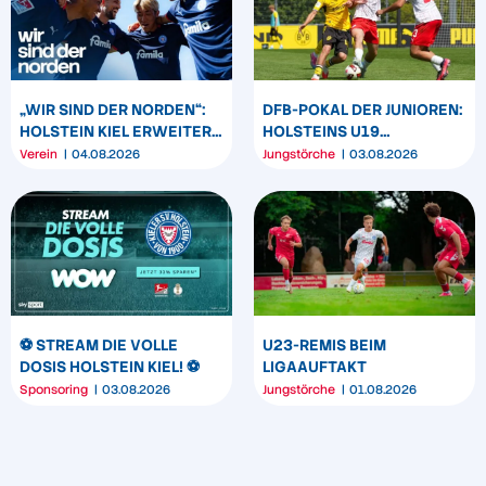
„WIR SIND DER NORDEN“:
DFB-POKAL DER JUNIOREN:
HOLSTEIN KIEL ERWEITERT
HOLSTEINS U19
SEIN MARKENBILD
TRIUMPHIERT IN
Verein
04.08.2026
Jungstörche
03.08.2026
DORTMUND
⚽️ STREAM DIE VOLLE
U23-REMIS BEIM
DOSIS HOLSTEIN KIEL! ⚽️
LIGAAUFTAKT
Sponsoring
03.08.2026
Jungstörche
01.08.2026