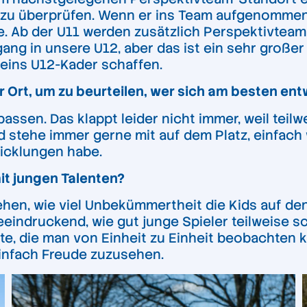
zu überprüfen. Wenn er ins Team aufgenommen w
asse. Ab der U11 werden zusätzlich Perspektivt
ng in unsere U12, aber das ist ein sehr großer S
eins U12-Kader schaffen.
r Ort, um zu beurteilen, wer sich am besten ent
ssen. Das klappt leider nicht immer, weil teilwei
d stehe immer gerne mit auf dem Platz, einfach 
wicklungen habe.
it jungen Talenten?
en, wie viel Unbekümmertheit die Kids auf den 
eindruckend, wie gut junge Spieler teilweise sc
tte, die man von Einheit zu Einheit beobachten 
einfach Freude zuzusehen.