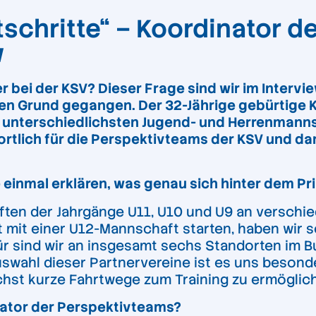
rtschritte“ – Koordinator 
w
 bei der KSV? Dieser Frage sind wir im Intervi
en Grund gegangen. Der 32-Jährige gebürtige K
den unterschiedlichsten Jugend- und Herrenmann
twortlich für die Perspektivteams der KSV und d
e einmal erklären, was genau sich hinter dem P
ten der Jahrgänge U11, U10 und U9 an verschie
mit einer U12-Mannschaft starten, haben wir so
für sind wir an insgesamt sechs Standorten im 
uswahl dieser Partnervereine ist es uns besonde
chst kurze Fahrtwege zum Training zu ermöglic
nator der Perspektivteams?