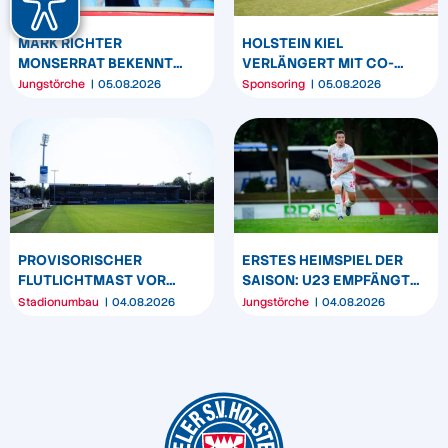
MARK RICHTER
HOLSTEIN KIEL
MONSERRAT BEKENNT
VERLÄNGERT MIT CO-
SICH LANGFRISTIG ZUR
SPONSOR SPREHE
Jungstörche
05.08.2026
Sponsoring
05.08.2026
KSV HOLSTEIN
FEINKOST
PROVISORISCHER
ERSTES HEIMSPIEL DER
FLUTLICHTMAST VOR
SAISON: U23 EMPFÄNGT
WESTTRIBÜNE WIRD
HEIDER SV
Stadionumbau
04.08.2026
Jungstörche
04.08.2026
UMPOSITIONIERT