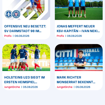
OFFENSIVE NEU BESETZT:
JONAS MEFFERT NEUER
SV DARMSTADT 98 IM
KSV-KAPITÄN – IVAN NEKIĆ
GEGNERCHECK
UND KASPER DAVIDSEN
Profis
06.08.2026
Profis
06.08.2026
WERDEN CO-KAPITÄNE
HOLSTEINS U23 SIEGT IM
MARK RICHTER
ERSTEN HEIMSPIEL
MONSERRAT BEKENNT
DEUTLICH
SICH LANGFRISTIG ZUR
Jungstörche
05.08.2026
Jungstörche
05.08.2026
KSV HOLSTEIN