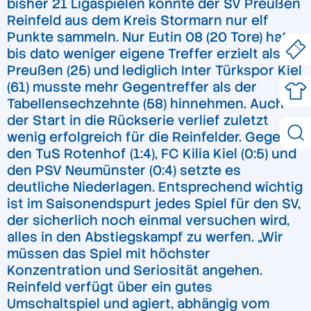
bisher 21 Ligaspielen konnte der SV Preußen
Reinfeld aus dem Kreis Stormarn nur elf
Punkte sammeln. Nur Eutin 08 (20 Tore) hat
bis dato weniger eigene Treffer erzielt als die
Preußen (25) und lediglich Inter Türkspor Kiel
(61) musste mehr Gegentreffer als der
Tabellensechzehnte (58) hinnehmen. Auch
der Start in die Rückserie verlief zuletzt
wenig erfolgreich für die Reinfelder. Gegen
den TuS Rotenhof (1:4), FC Kilia Kiel (0:5) und
den PSV Neumünster (0:4) setzte es
deutliche Niederlagen. Entsprechend wichtig
ist im Saisonendspurt jedes Spiel für den SV,
der sicherlich noch einmal versuchen wird,
alles in den Abstiegskampf zu werfen. „Wir
müssen das Spiel mit höchster
Konzentration und Seriosität angehen.
Reinfeld verfügt über ein gutes
Umschaltspiel und agiert, abhängig vom