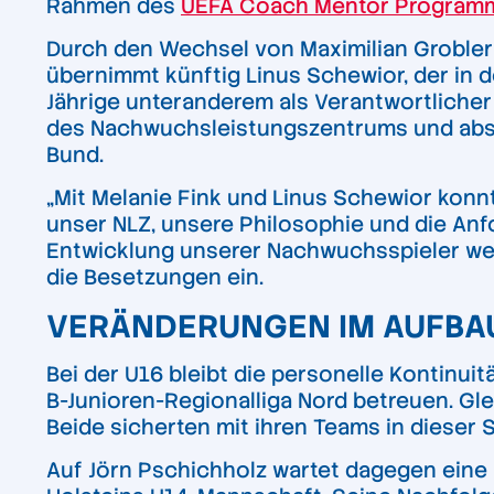
Rahmen des
UEFA Coach Mentor Program
Durch den Wechsel von Maximilian Grobler i
übernimmt künftig Linus Schewior, der in 
Jährige unteranderem als Verantwortlicher 
des Nachwuchsleistungszentrums und absol
Bund.
„Mit Melanie Fink und Linus Schewior konn
unser NLZ, unsere Philosophie und die Anfo
Entwicklung unserer Nachwuchsspieler weit
die Besetzungen ein.
VERÄNDERUNGEN IM AUFBA
Bei der U16 bleibt die personelle Kontinu
B-Junioren-Regionalliga Nord betreuen. Glei
Beide sicherten mit ihren Teams in dieser 
Auf Jörn Pschichholz wartet dagegen eine