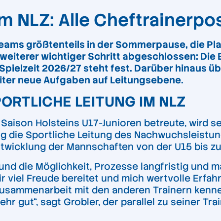
 NLZ: Alle Cheftrainerpos
eams größtenteils in der Sommerpause, die Pl
 weiterer wichtiger Schritt abgeschlossen: Die 
Spielzeit 2026/27 steht fest. Darüber hinaus ü
eiter neue Aufgaben auf Leitungsebene.
ORTLICHE LEITUNG IM NLZ
Saison Holsteins U17-Junioren betreute, wird se
g die Sportliche Leitung des Nachwuchsleistu
ntwicklung der Mannschaften von der U15 bis zu
 und die Möglichkeit, Prozesse langfristig und 
ir viel Freude bereitet und mich wertvolle Erf
 Zusammenarbeit mit den anderen Trainern kenn
hr gut“, sagt Grobler, der parallel zu seiner Tr