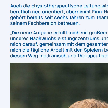
Auch die physiotherapeutische Leitung wi
beruflich neu orientiert, übernimmt Finn-H
gehört bereits seit sechs Jahren zum Team 
seinem Fachbereich betreuen.
„Die neue Aufgabe erfüllt mich mit großem 
unseres Nachwuchsleistungszentrums und sol
mich darauf, gemeinsam mit dem gesamten 
mich die tägliche Arbeit mit den Spielern
diesem Weg medizinisch und therapeutisch 