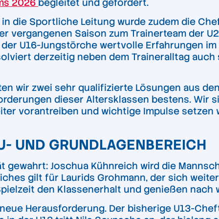
ms 2026
begleitet und gefördert.
n die Sportliche Leitung wurde zudem die Cheft
der vergangenen Saison zum Trainerteam der U2
der U16-Jungstörche wertvolle Erfahrungen im Ki
viert derzeitig neben dem Traineralltag auch 
ten wir zwei sehr qualifizierte Lösungen aus d
rderungen dieser Altersklassen bestens. Wir si
er vorantreiben und wichtige Impulse setzen w
U- UND GRUNDLAGENBEREICH
ität gewahrt: Joschua Kühnreich wird die Manns
ches gilt für Laurids Grohmann, der sich weiter
Spielzeit den Klassenerhalt und genießen nach 
 neue Herausforderung. Der bisherige U13-Chef