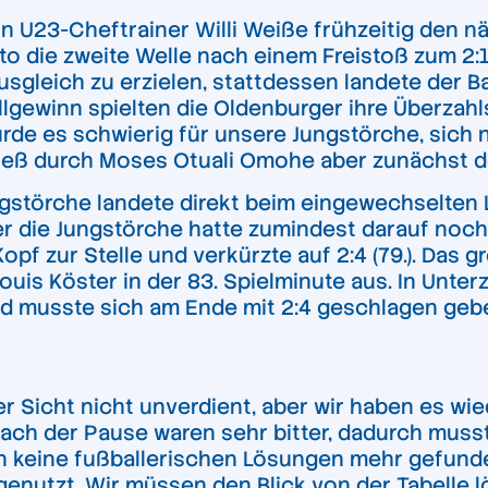
n U23-Cheftrainer Willi Weiße frühzeitig den 
 die zweite Welle nach einem Freistoß zum 2:1 f
sgleich zu erzielen, stattdessen landete der Ba
gewinn spielten die Oldenburger ihre Überzahls
wurde es schwierig für unsere Jungstörche, sich 
ieß durch Moses Otuali Omohe aber zunächst den 
ngstörche landete direkt beim eingewechselten 
 Aber die Jungstörche hatte zumindest darauf noc
opf zur Stelle und verkürzte auf 2:4 (79.). Das
Louis Köster in der 83. Spielminute aus. In Unt
nd musste sich am Ende mit 2:4 geschlagen geb
r Sicht nicht unverdient, aber wir haben es wi
ch der Pause waren sehr bitter, dadurch mussten
n keine fußballerischen Lösungen mehr gefunde
genutzt. Wir müssen den Blick von der Tabelle lö