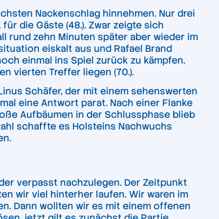
nächsten Nackenschlag hinnehmen. Nur drei
ür die Gäste (48.). Zwar zeigte sich
ll rund zehn Minuten später aber wieder im
ituation eiskalt aus und Rafael Brand
noch einmal ins Spiel zurück zu kämpfen.
vierten Treffer liegen (70.).
Linus Schäfer, der mit einem sehenswerten
hmal eine Antwort parat. Nach einer Flanke
 große Aufbäumen in der Schlussphase blieb
erzahl schaffte es Holsteins Nachwuchs
en.
eder verpasst nachzulegen. Der Zeitpunkt
 wir viel hinterher laufen. Wir waren im
n. Dann wollten wir es mit einem offenen
sen, jetzt gilt es zunächst die Partie