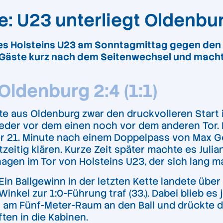
e: U23 unterliegt Oldenbu
es Holsteins U23 am Sonntagmittag gegen den Vf
e Gäste kurz nach dem Seitenwechsel und macht
Oldenburg 2:4 (1:1)
e aus Oldenburg zwar den druckvolleren Start in
weder vor dem einen noch vor dem anderen Tor. D
er 21. Minute nach einem Doppelpass von Max Ge
zeitig klären. Kurze Zeit später machte es Juli
gen im Tor von Holsteins U23, der sich lang mach
in Ballgewinn in der letzten Kette landete über
inkel zur 1:0-Führung traf (33.). Dabei blieb es 
i am Fünf-Meter-Raum an den Ball und drückte die
ten in die Kabinen.