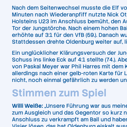
Nach dem Seitenwechsel musste die Elf vo
Minuten nach Wiederanpfiff nutzte Nick Otto
Holsteins U23 im Anschluss bemüht, den Au
Tor der Jungstörche. Nach einem hohen Ball
erhöhte auf 3:1 für den VfB (59.). Danach 
Stattdessen drehte Oldenburg weiter auf, l
Ein unglücklicher Klärungsversuch der Ju
Schuss ins linke Eck auf 4:1 stellte (74.).
von Paskal Meyer war Phil Harres mit dem K
allerdings nach einer gelb-roten Karte für 
nicht, noch einmal gefährlich zu werden u
Stimmen zum Spiel
Willi Weiße:
„Unsere Führung war aus meine
zum Ausgleich und das Gegentor so kurz na
Anschluss zu verkrampft am Ball und habe
Visier lösen, das hat Oldenburg eiskalt aus