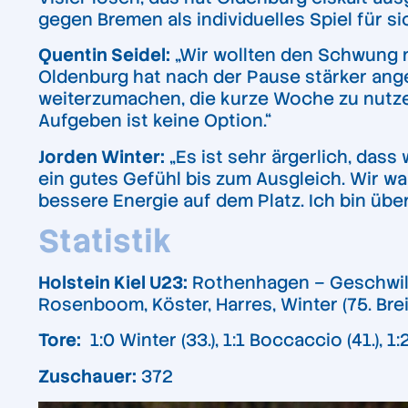
gegen Bremen als individuelles Spiel für si
Quentin Seidel:
„Wir wollten den Schwung n
Oldenburg hat nach der Pause stärker ange
weiterzumachen, die kurze Woche zu nutzen
Aufgeben ist keine Option.“
Jorden Winter:
„Es ist sehr ärgerlich, dass
ein gutes Gefühl bis zum Ausgleich. Wir wa
bessere Energie auf dem Platz. Ich bin übe
Statistik
Holstein Kiel U23:
Rothenhagen – Geschwill, T
Rosenboom, Köster, Harres, Winter (75. Bre
Tore:
1:0 Winter (33.), 1:1 Boccaccio (41.), 1:2 
Zuschauer:
372