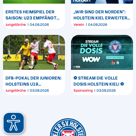
ERSTES HEIMSPIEL DER
„WIR SIND DER NORDEN“:
SAISON: U23 EMPFÄNGT
HOLSTEIN KIEL ERWEITERT
HEIDER SV
SEIN MARKENBILD
Jungstörche
04.08.2026
Verein
04.08.2026
DFB-POKAL DER JUNIOREN:
⚽️ STREAM DIE VOLLE
HOLSTEINS U19
DOSIS HOLSTEIN KIEL! ⚽️
TRIUMPHIERT IN
Jungstörche
03.08.2026
Sponsoring
03.08.2026
DORTMUND