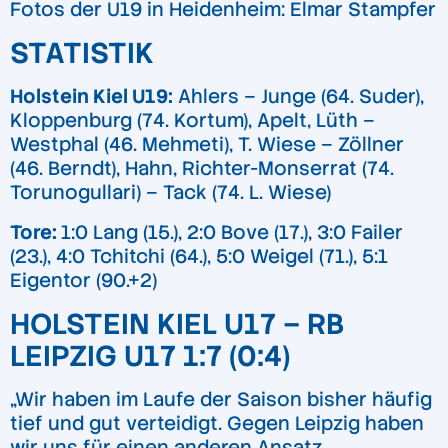
Fotos der U19 in Heidenheim: Elmar Stampfer
STATISTIK
Holstein Kiel U19:
Ahlers – Junge (64. Suder),
Kloppenburg (74. Kortum), Apelt, Lüth –
Westphal (46. Mehmeti), T. Wiese – Zöllner
(46. Berndt), Hahn, Richter-Monserrat (74.
Torunogullari) – Tack (74. L. Wiese)
Tore:
1:0 Lang (15.), 2:0 Bove (17.), 3:0 Failer
(23.), 4:0 Tchitchi (64.), 5:0 Weigel (71.), 5:1
Eigentor (90.+2)
HOLSTEIN KIEL U17 – RB
LEIPZIG U17 1:7 (0:4)
„Wir haben im Laufe der Saison bisher häufig
tief und gut verteidigt. Gegen Leipzig haben
wir uns für einen anderen Ansatz