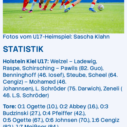
Fotos vom U17-Heimspiel: Sascha Klahn
STATISTIK
Holstein Kiel U17:
Welzel – Ladewig,
Raspe, Schirsching – Pawils (82. Guo),
Benninghoff (46. Iosef), Steube, Scheel (64.
Cengiz) – Mohamed (46.
Johannsen), L. Schröder (75. Darwich), Zeneli (
46. L.S. Schröder)
Tore:
0:1 Ogette (10.), 0:2 Abbey (16.), 0:3
Budzinski (27.), 0:4 Pfeiffer (42.),
0:5 Ogette (67.), 0:6 Johnsen (70.), 1:6 Cengiz
(82.), 1:7 Meißner (84.).