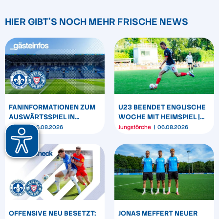
HIER GIBT'S NOCH MEHR FRISCHE NEWS
FANINFORMATIONEN ZUM
U23 BEENDET ENGLISCHE
AUSWÄRTSSPIEL IN
WOCHE MIT HEIMSPIEL |
DARMSTADT
U19 & U17 STARTEN IN DEN
Verein
06.08.2026
Jungstörche
06.08.2026
LIGABETRIEB
OFFENSIVE NEU BESETZT:
JONAS MEFFERT NEUER