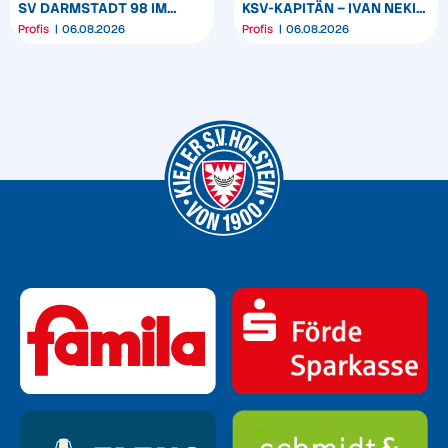
SV DARMSTADT 98 IM
KSV-KAPITÄN – IVAN NEKIĆ
GEGNERCHECK
UND KASPER DAVIDSEN
Profis
06.08.2026
Profis
06.08.2026
WERDEN CO-KAPITÄNE