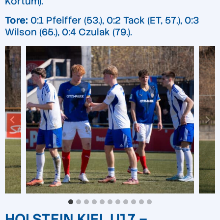
Kortum).
Tore:
0:1 Pfeiffer (53.), 0:2 Tack (ET, 57.), 0:3
Wilson (65.), 0:4 Czulak (79.).
HOLSTEIN KIEL U17 –