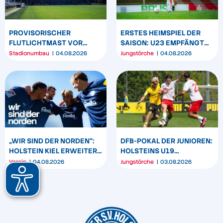
PROVISORISCHER
ERSTES HEIMSPIEL DER
FLUTLICHTMAST VOR
SAISON: U23 EMPFÄNGT
WESTTRIBÜNE WIRD
HEIDER SV
Stadionumbau
04.08.2026
Jungstörche
04.08.2026
UMPOSITIONIERT
„WIR SIND DER NORDEN“:
DFB-POKAL DER JUNIOREN:
HOLSTEIN KIEL ERWEITERT
HOLSTEINS U19
SEIN MARKENBILD
TRIUMPHIERT IN
Verein
04.08.2026
Jungstörche
03.08.2026
DORTMUND