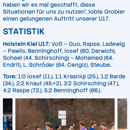
haben wir es mal geschafft, diese
Situationen für uns zu nutzen“, lobte Grobler
einen gelungenen Auftritt unserer U17.
STATISTIK
Holstein Kiel U17:
Voß – Guo, Rapse, Ladewig
– Pawils, Benninghoff, Iosef (80. Darwich),
Scheel (44. Schirsching) – Mohamed (64.
Endrit), L. Schröder (64. Cengiz), Steube.
Tore:
1:0 Iosef (11.), 1:1 Krasniqi (25.), 1:2 Barde
(34.), 2:2 Knaut (45.+2), 3:2 Schirsching (47.),
4:2 Raspe (72.), 5:2 Benninghoff (86.).