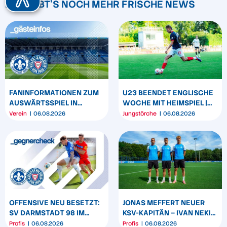
HIER GIBT'S NOCH MEHR FRISCHE NEWS
FANINFORMATIONEN ZUM
U23 BEENDET ENGLISCHE
AUSWÄRTSSPIEL IN
WOCHE MIT HEIMSPIEL |
DARMSTADT
U19 & U17 STARTEN IN DEN
Verein
06.08.2026
Jungstörche
06.08.2026
LIGABETRIEB
OFFENSIVE NEU BESETZT:
JONAS MEFFERT NEUER
SV DARMSTADT 98 IM
KSV-KAPITÄN – IVAN NEKIĆ
GEGNERCHECK
UND KASPER DAVIDSEN
Profis
06.08.2026
Profis
06.08.2026