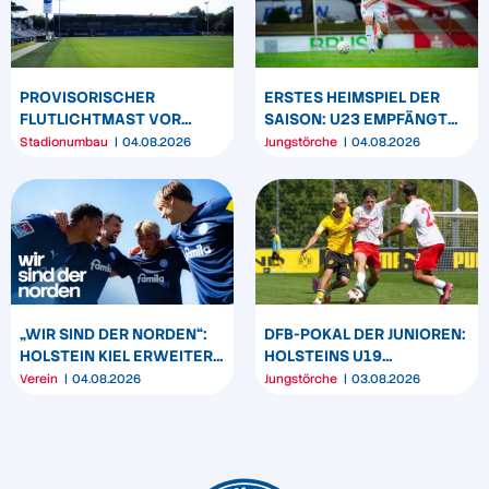
PROVISORISCHER
ERSTES HEIMSPIEL DER
FLUTLICHTMAST VOR
SAISON: U23 EMPFÄNGT
WESTTRIBÜNE WIRD
HEIDER SV
Stadionumbau
04.08.2026
Jungstörche
04.08.2026
UMPOSITIONIERT
„WIR SIND DER NORDEN“:
DFB-POKAL DER JUNIOREN:
HOLSTEIN KIEL ERWEITERT
HOLSTEINS U19
SEIN MARKENBILD
TRIUMPHIERT IN
Verein
04.08.2026
Jungstörche
03.08.2026
DORTMUND