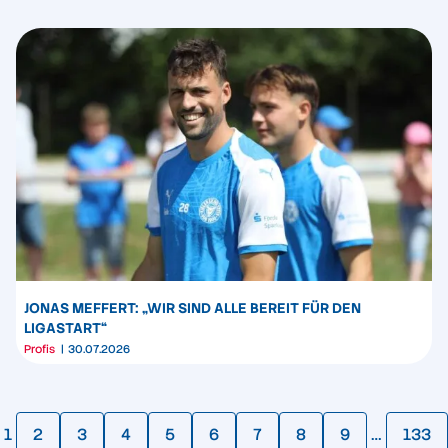
JONAS MEFFERT: „WIR SIND ALLE BEREIT FÜR DEN
LIGASTART“
Profis
30.07.2026
1
2
3
4
5
6
7
8
9
…
133