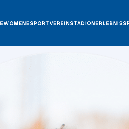
E
WOMEN
ESPORT
VEREIN
STADIONERLEBNIS
S