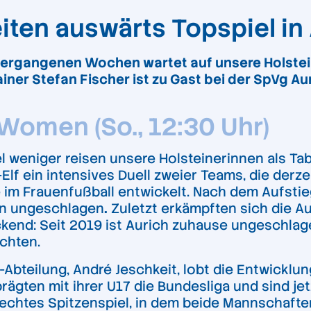
ten auswärts Topspiel in
 vergangenen Wochen wartet auf unsere Hols
ner Stefan Fischer ist zu Gast bei der SpVg Au
Women (So., 12:30 Uhr)
 weniger reisen unsere Holsteinerinnen als Ta
lf ein intensives Duell zweier Teams, die derze
e im Frauenfußball entwickelt. Nach dem Aufsti
len ungeschlagen
.
Zuletzt erkämpften sich die Au
kend: Seit 2019 ist Aurich zuhause ungeschlage
chten.
bteilung, André Jeschkeit, lobt die Entwicklung
ägten mit ihrer U17 die Bundesliga und sind je
echtes Spitzenspiel, in dem beide Mannschaften