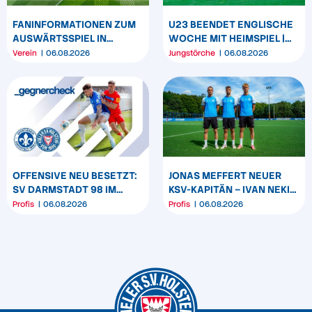
FANINFORMATIONEN ZUM
U23 BEENDET ENGLISCHE
AUSWÄRTSSPIEL IN
WOCHE MIT HEIMSPIEL |
DARMSTADT
U19 & U17 STARTEN IN DEN
Verein
06.08.2026
Jungstörche
06.08.2026
LIGABETRIEB
OFFENSIVE NEU BESETZT:
JONAS MEFFERT NEUER
SV DARMSTADT 98 IM
KSV-KAPITÄN – IVAN NEKIĆ
GEGNERCHECK
UND KASPER DAVIDSEN
Profis
06.08.2026
Profis
06.08.2026
WERDEN CO-KAPITÄNE