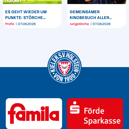
ES GEHT WIEDER UM
GEMEINSAMER
PUNKTE: STÖRCHE
KINOBESUCH ALLER
STARTEN IN DARMSTADT IN
NACHWUCHSTEAMS DER
Profis
07.08.2026
Jungstörche
07.08.2026
DIE NEUE SAISON
KSV HOLSTEIN