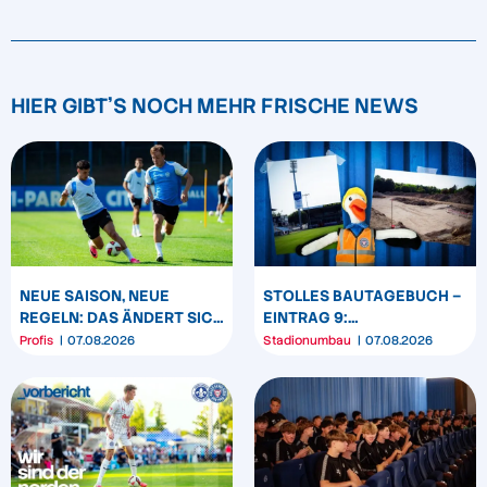
HIER GIBT'S NOCH MEHR FRISCHE NEWS
NEUE SAISON, NEUE
STOLLES BAUTAGEBUCH –
REGELN: DAS ÄNDERT SICH
EINTRAG 9:
ZUM START DER 2.
TIEFENSONDIERUNG UND
Profis
07.08.2026
Stadionumbau
07.08.2026
BUNDESLIGA
ERDARBEITEN