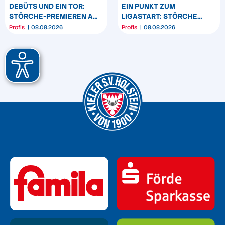
DEBÜTS UND EIN TOR:
EIN PUNKT ZUM
STÖRCHE-PREMIEREN AM
LIGASTART: STÖRCHE
„BÖLLE“
SPIELEN REMIS IN
Profis
08.08.2026
Profis
08.08.2026
DARMSTADT