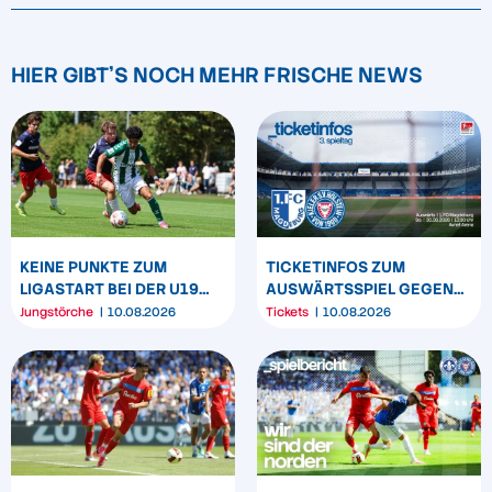
HIER GIBT'S NOCH MEHR FRISCHE NEWS
KEINE PUNKTE ZUM
TICKETINFOS ZUM
LIGASTART BEI DER U19
AUSWÄRTSSPIEL GEGEN
UND U17
DEN 1. FC MAGDEBURG
Jungstörche
10.08.2026
Tickets
10.08.2026