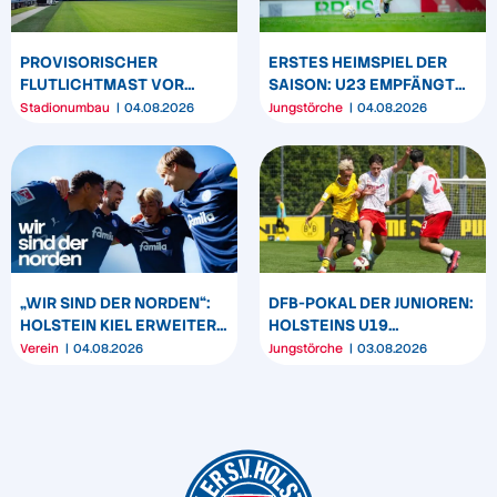
PROVISORISCHER
ERSTES HEIMSPIEL DER
FLUTLICHTMAST VOR
SAISON: U23 EMPFÄNGT
WESTTRIBÜNE WIRD
HEIDER SV
Stadionumbau
04.08.2026
Jungstörche
04.08.2026
UMPOSITIONIERT
„WIR SIND DER NORDEN“:
DFB-POKAL DER JUNIOREN:
HOLSTEIN KIEL ERWEITERT
HOLSTEINS U19
SEIN MARKENBILD
TRIUMPHIERT IN
Verein
04.08.2026
Jungstörche
03.08.2026
DORTMUND