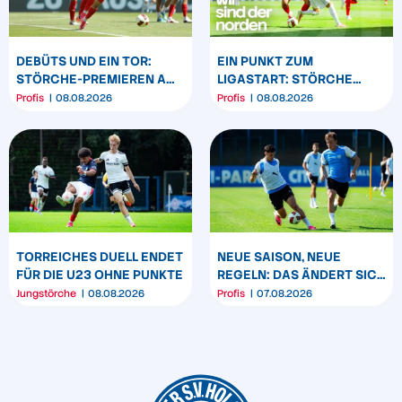
DEBÜTS UND EIN TOR:
EIN PUNKT ZUM
STÖRCHE-PREMIEREN AM
LIGASTART: STÖRCHE
„BÖLLE“
SPIELEN REMIS IN
Profis
08.08.2026
Profis
08.08.2026
DARMSTADT
TORREICHES DUELL ENDET
NEUE SAISON, NEUE
FÜR DIE U23 OHNE PUNKTE
REGELN: DAS ÄNDERT SICH
ZUM START DER 2.
Jungstörche
08.08.2026
Profis
07.08.2026
BUNDESLIGA