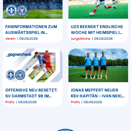
FANINFORMATIONEN ZUM
U23 BEENDET ENGLISCHE
AUSWÄRTSSPIEL IN
WOCHE MIT HEIMSPIEL |
DARMSTADT
U19 & U17 STARTEN IN DEN
Verein
06.08.2026
Jungstörche
06.08.2026
LIGABETRIEB
OFFENSIVE NEU BESETZT:
JONAS MEFFERT NEUER
SV DARMSTADT 98 IM
KSV-KAPITÄN – IVAN NEKIĆ
GEGNERCHECK
UND KASPER DAVIDSEN
Profis
06.08.2026
Profis
06.08.2026
WERDEN CO-KAPITÄNE