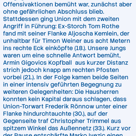
Offensivaktionen bemüht war, zunächst aber
ohne gefährlichen Abschluss blieb.
Stattdessen ging Union mit dem zweiten
Angriff in Führung: Ex-Storch Tom Rothe
fand mit seiner Flanke Aljoscha Kemlein, der
unhaltbar für Timon Weiner aus acht Metern
ins rechte Eck einköpfte (18.). Unsere Jungs
waren um eine schnelle Antwort bemüht,
Armin Gigovics Kopfball aus kurzer Distanz
strich jedoch knapp am rechten Pfosten
vorbei (21.). In der Folge kamen beide Seiten
in einer intensiv geführten Begegnung zu
weiteren Gelegenheiten: Die Hausherren
konnten kein Kapital daraus schlagen, dass
Union-Torwart Frederik Rönnow unter einer
Flanke hindurchtauchte (30.), auf der
Gegenseite traf Christopher Trimmel aus
spitzem Winkel das Außennetz (33.). Kurz vor
der Pause entschärfte Marko Ivezic einen