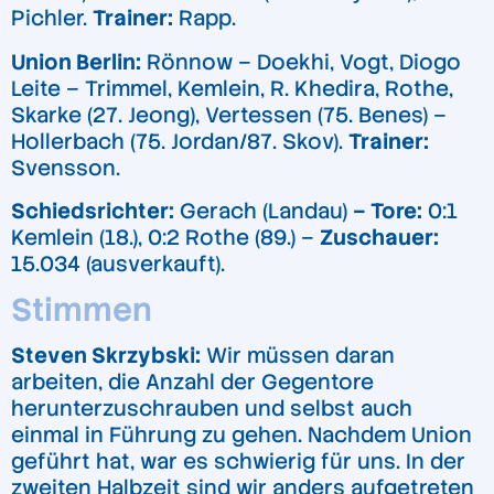
Pichler.
Trainer:
Rapp.
Union Berlin:
Rönnow – Doekhi, Vogt, Diogo
Leite – Trimmel, Kemlein, R. Khedira, Rothe,
Skarke (27. Jeong), Vertessen (75. Benes) –
Hollerbach (75. Jordan/87. Skov).
Trainer:
Svensson.
Schiedsrichter:
Gerach (Landau)
– Tore:
0:1
Kemlein (18.), 0:2 Rothe (89.) –
Zuschauer:
15.034 (ausverkauft).
Stimmen
Steven Skrzybski:
Wir müssen daran
arbeiten, die Anzahl der Gegentore
herunterzuschrauben und selbst auch
einmal in Führung zu gehen. Nachdem Union
geführt hat, war es schwierig für uns. In der
zweiten Halbzeit sind wir anders aufgetreten