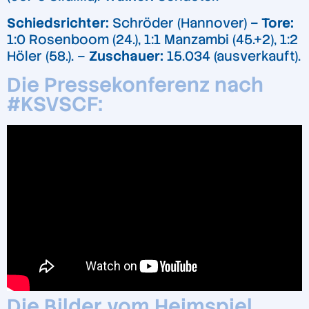
Schiedsrichter:
Schröder (Hannover)
– Tore:
1:0 Rosenboom (24.), 1:1 Manzambi (45.+2), 1:2
Höler (58.). –
Zuschauer:
15.034 (ausverkauft).
Die Pressekonferenz nach
#KSVSCF:
Die Bilder vom Heimspiel