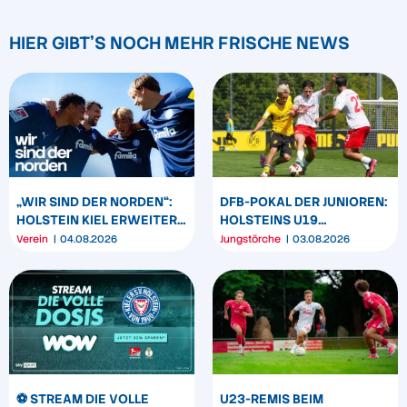
HIER GIBT'S NOCH MEHR FRISCHE NEWS
„WIR SIND DER NORDEN“:
DFB-POKAL DER JUNIOREN:
HOLSTEIN KIEL ERWEITERT
HOLSTEINS U19
SEIN MARKENBILD
TRIUMPHIERT IN
Verein
04.08.2026
Jungstörche
03.08.2026
DORTMUND
⚽️ STREAM DIE VOLLE
U23-REMIS BEIM