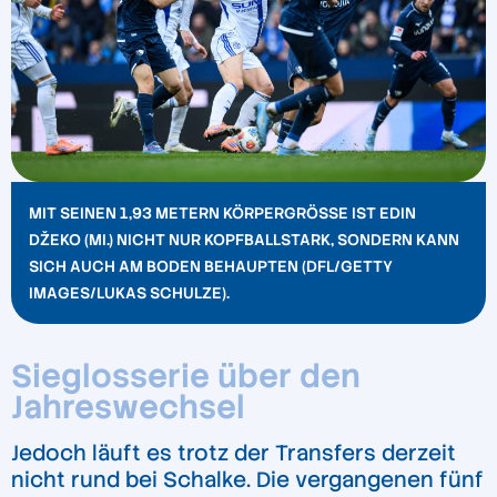
MIT SEINEN 1,93 METERN KÖRPERGRÖSSE IST EDIN D
ŽEKO (MI.) NICHT NUR KOPFBALLSTARK, SONDERN KANN S
ICH AUCH AM BODEN BEHAUPTEN (DFL/GETTY I
MAGES/LUKAS SCHULZE).
Sieglosserie über den
Jahreswechsel
Jedoch läuft es trotz der Transfers derzeit
nicht rund bei Schalke. Die vergangenen fünf