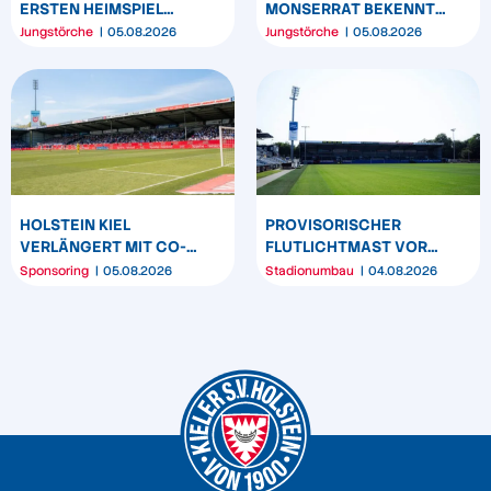
ERSTEN HEIMSPIEL
MONSERRAT BEKENNT
DEUTLICH
SICH LANGFRISTIG ZUR
Jungstörche
05.08.2026
Jungstörche
05.08.2026
KSV HOLSTEIN
HOLSTEIN KIEL
PROVISORISCHER
VERLÄNGERT MIT CO-
FLUTLICHTMAST VOR
SPONSOR SPREHE
WESTTRIBÜNE WIRD
Sponsoring
05.08.2026
Stadionumbau
04.08.2026
FEINKOST
UMPOSITIONIERT