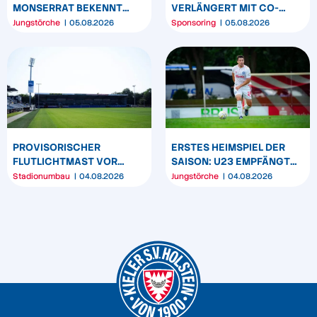
MONSERRAT BEKENNT
VERLÄNGERT MIT CO-
SICH LANGFRISTIG ZUR
SPONSOR SPREHE
Jungstörche
05.08.2026
Sponsoring
05.08.2026
KSV HOLSTEIN
FEINKOST
PROVISORISCHER
ERSTES HEIMSPIEL DER
FLUTLICHTMAST VOR
SAISON: U23 EMPFÄNGT
WESTTRIBÜNE WIRD
HEIDER SV
Stadionumbau
04.08.2026
Jungstörche
04.08.2026
UMPOSITIONIERT