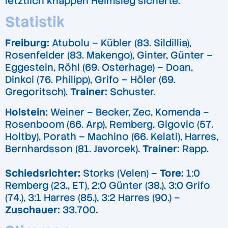
letztlich knappen Heimsieg sicherte.
Statistik
Freiburg:
Atubolu – Kübler (83. Sildillia),
Rosenfelder (83. Makengo), Ginter, Günter –
Eggestein, Röhl (69. Osterhage) – Doan,
Dinkci (76. Philipp), Grifo – Höler (69.
Gregoritsch).
Trainer:
Schuster.
Holstein:
Weiner – Becker, Zec, Komenda –
Rosenboom (66. Arp), Remberg, Gigovic (57.
Holtby), Porath – Machino (66. Kelati), Harres,
Bernhardsson (81. Javorcek).
Trainer:
Rapp.
Schiedsrichter:
Storks (Velen) –
Tore:
1:0
Remberg (23., ET), 2:0 Günter (38.), 3:0 Grifo
(74.), 3:1 Harres (85.), 3:2 Harres (90.) –
Zuschauer:
33.700
.