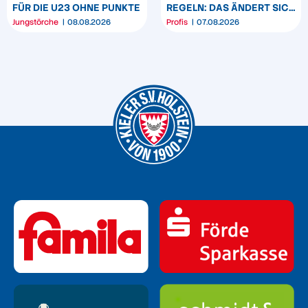
FÜR DIE U23 OHNE PUNKTE
REGELN: DAS ÄNDERT SICH
ZUM START DER 2.
Jungstörche
08.08.2026
Profis
07.08.2026
BUNDESLIGA