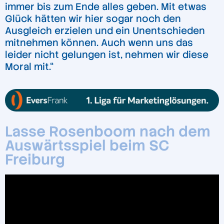
immer bis zum Ende alles geben. Mit etwas
Glück hätten wir hier sogar noch den
Ausgleich erzielen und ein Unentschieden
mitnehmen können. Auch wenn uns das
leider nicht gelungen ist, nehmen wir diese
Moral mit.“
Lasse Rosenboom nach dem
Auswärtsspiel beim SC
Freiburg