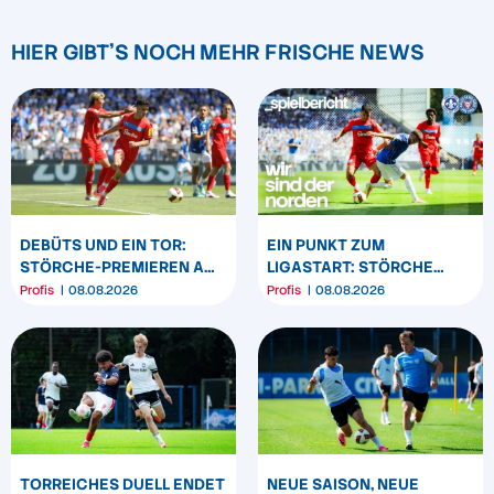
HIER GIBT'S NOCH MEHR FRISCHE NEWS
DEBÜTS UND EIN TOR:
EIN PUNKT ZUM
STÖRCHE-PREMIEREN AM
LIGASTART: STÖRCHE
„BÖLLE“
SPIELEN REMIS IN
Profis
08.08.2026
Profis
08.08.2026
DARMSTADT
TORREICHES DUELL ENDET
NEUE SAISON, NEUE